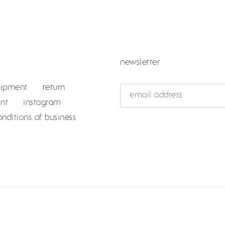
newsletter
hipment
return
int
instagram
nditions of business