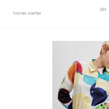
skip
to
261
hannes roether
content