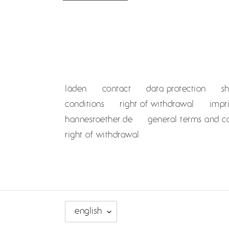
läden
contact
data protection
s
conditions
right of withdrawal
impr
hannesroether.de
general terms and co
right of withdrawal
l
english
a
n