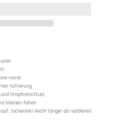
uster
en
ste vorne
ter taillierung
und knopfverschluss
nd kleinen falten
uf, rückenteil leicht länger als vorderteil