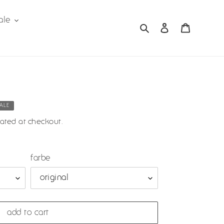
ale
search
log in
cart
SALE
ated at checkout.
farbe
add to cart