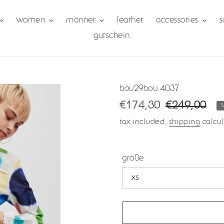
women
männer
leather
accessories
s
gutschein
bou29bou.4037
sale
€174,30
regular
€249,00
price
price
tax included.
shipping
calcul
größe