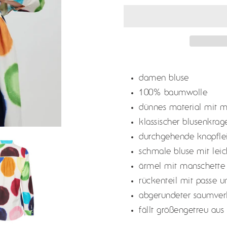
adding
product
damen bluse
to
100% baumwolle
your
dünnes material mit m
cart
klassischer blusenkrag
durchgehende knopflei
schmale bluse mit leich
ärmel mit manschette 
rückenteil mit passe u
abgerundeter saumverla
fällt größengetreu aus