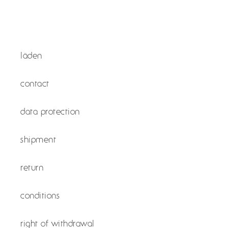
läden
contact
data protection
shipment
return
conditions
right of withdrawal