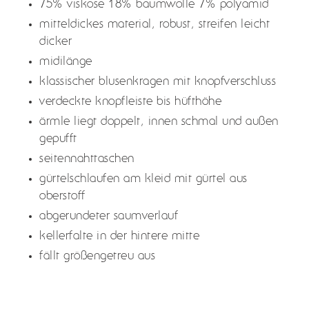
75% viskose 18% baumwolle 7% polyamid
your
mitteldickes material, robust, streifen leicht
cart
dicker
midilänge
klassischer blusenkragen mit knopfverschluss
verdeckte knopfleiste bis hüfthöhe
ärmle liegt doppelt, innen schmal und außen
gepufft
seitennahttaschen
gürtelschlaufen am kleid mit gürtel aus
oberstoff
abgerundeter saumverlauf
kellerfalte in der hintere mitte
fällt größengetreu aus