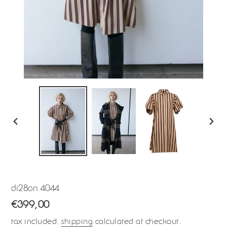
previous
next
slide
slide
di28on.4044
regular
€399,00
price
tax included.
shipping
calculated at checkout.