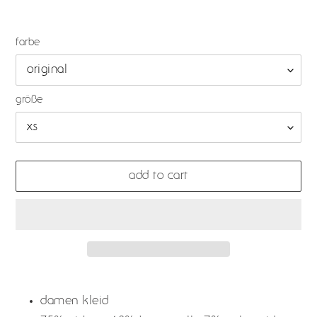
farbe
größe
add to cart
adding
product
damen kleid
to