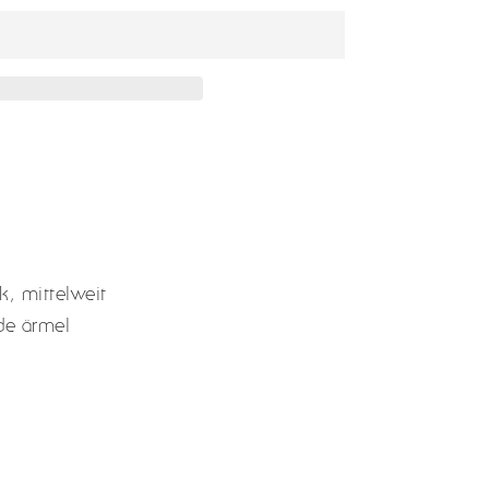
ck, mittelweit
de ärmel