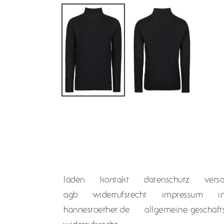
läden
kontakt
datenschutz
vers
agb
widerrufsrecht
impressum
i
hannesroether.de
allgemeine geschäf