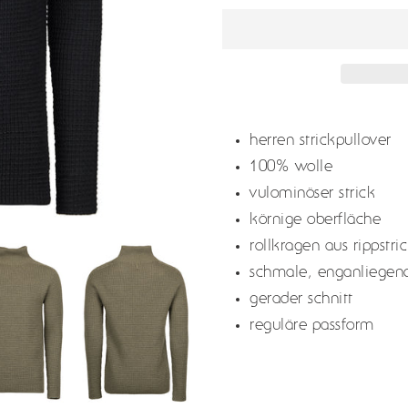
produkt
wird
herren strickpullover
zum
100% wolle
warenkorb
vulominöser strick
hinzugefügt
körnige oberfläche
rollkragen aus rippstri
schmale, enganliegen
gerader schnitt
reguläre passform