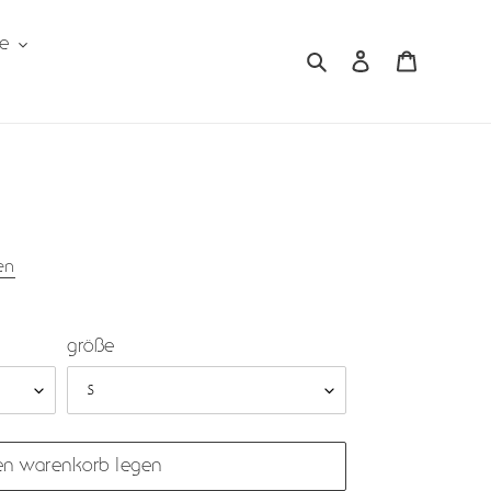
le
suchen
einloggen
warenko
en
größe
en warenkorb legen