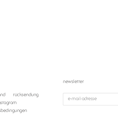
newsletter
and
rücksendung
nstagram
tsbedingungen