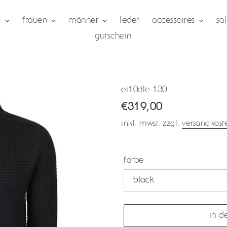
1
frauen
männer
leder
accessoires
sa
gutschein
ei10dle.130
normaler
€319,00
preis
inkl. mwst. zzgl.
versandkost
farbe
in d