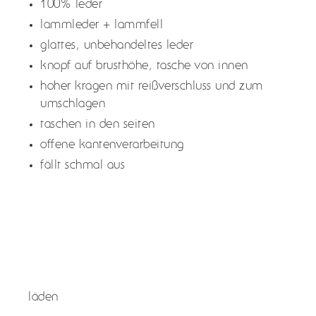
100% leder
warenkorb
lammleder + lammfell
hinzugefügt
glattes, unbehandeltes leder
knopf auf brusthöhe, tasche von innen
hoher kragen mit reißverschluss und zum
umschlagen
taschen in den seiten
offene kantenverarbeitung
fällt schmal aus
läden