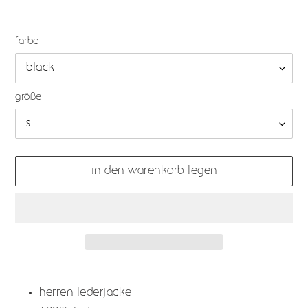
farbe
größe
in den warenkorb legen
produkt
wird
herren lederjacke
zum