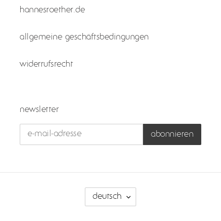
hannesroether.de
allgemeine geschäftsbedingungen
widerrufsrecht
newsletter
abonnieren
s
deutsch
p
r